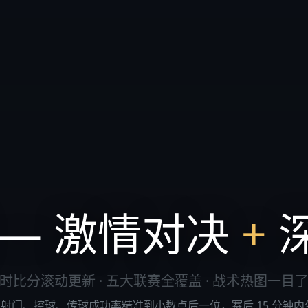
 — 激情对决
+
时比分滚动更新 · 五大联赛全覆盖 · 战术热图一目
赛事，射门、控球、传球成功率精准到小数点后一位，赛后 15 分钟