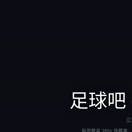
足球吧
实
每周覆盖 380+ 场