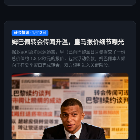
转会快讯 · 1月12日
姆巴佩转会传闻升温，皇马报价细节曝光
据多家可靠消息源透露，皇马已向巴黎圣日耳曼提交了一份
总价值约 1.8 亿欧元的报价，包含浮动条款。姆巴佩本人倾
向于在夏季窗口完成转会，双方谈判进入关键阶段。