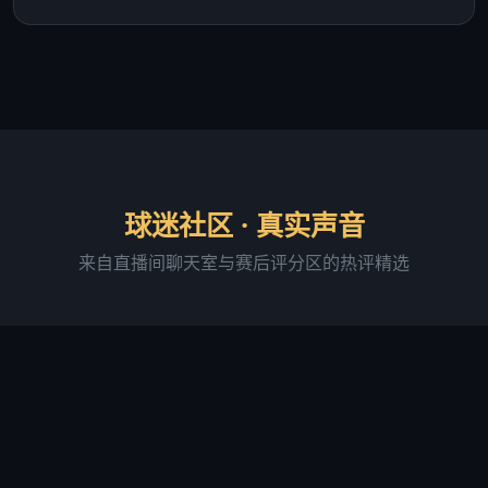
球迷社区 · 真实声音
来自直播间聊天室与赛后评分区的热评精选
阿森纳铁粉·老张
直播间活跃用户 · 连续签到 287 天
"足球吧的直播画质确实稳，我用 4G 网络看球赛基本
没卡过。最满意的是进球弹窗提醒功能，有时候切出