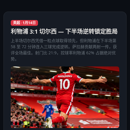
英超 · 1月14日
利物浦 3:1 切尔西 — 下半场逆转锁定胜局
上半场切尔西凭借一粒点球取得领先，但利物浦在下半场第
58 至 72 分钟连入三球完成逆转。萨拉赫贡献两射一传，获
评全场最佳。射门比 21:9，控球率利物浦 62% 占据绝对优
势。