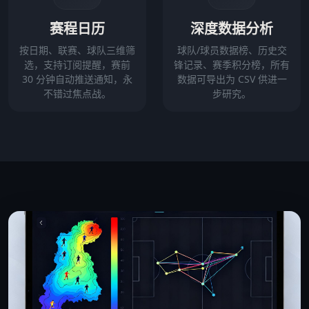
赛程日历
深度数据分析
按日期、联赛、球队三维筛
球队/球员数据榜、历史交
选，支持订阅提醒，赛前
锋记录、赛季积分榜，所有
30 分钟自动推送通知，永
数据可导出为 CSV 供进一
不错过焦点战。
步研究。