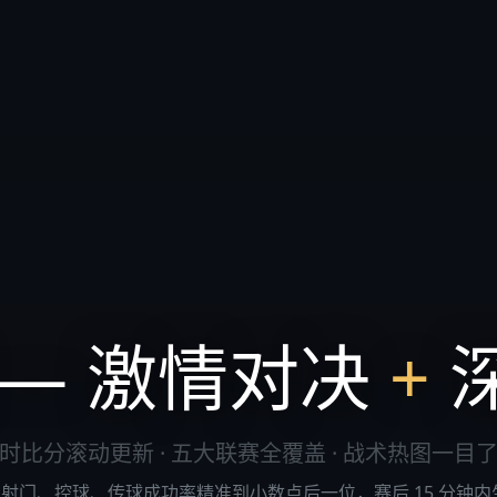
 — 激情对决
+
时比分滚动更新 · 五大联赛全覆盖 · 战术热图一目
赛事，射门、控球、传球成功率精准到小数点后一位，赛后 15 分钟