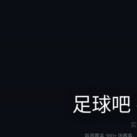
足球吧
实
每周覆盖 380+ 场