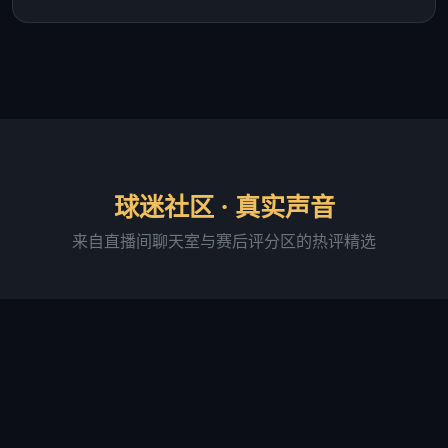
球迷社区 · 真实声音
来自直播间聊天室与赛后评分区的热评精选
阿森纳铁粉·老张
直播间活跃用户 · 连续签到 287 天
"足球吧的直播画质确实稳，我用 4G 网络看球赛基本
没卡过。最满意的是进球弹窗提醒功能，有时候切出