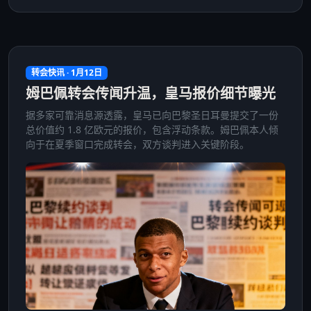
转会快讯 · 1月12日
姆巴佩转会传闻升温，皇马报价细节曝光
据多家可靠消息源透露，皇马已向巴黎圣日耳曼提交了一份
总价值约 1.8 亿欧元的报价，包含浮动条款。姆巴佩本人倾
向于在夏季窗口完成转会，双方谈判进入关键阶段。