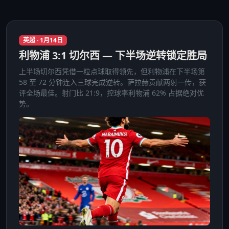
英超 · 1月14日
利物浦 3:1 切尔西 — 下半场逆转锁定胜局
上半场切尔西凭借一粒点球取得领先，但利物浦在下半场第
58 至 72 分钟连入三球完成逆转。萨拉赫贡献两射一传，获
评全场最佳。射门比 21:9，控球率利物浦 62% 占据绝对优
势。