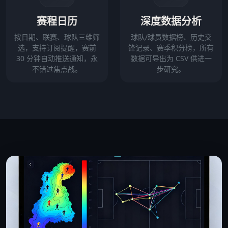
赛程日历
深度数据分析
按日期、联赛、球队三维筛
球队/球员数据榜、历史交
选，支持订阅提醒，赛前
锋记录、赛季积分榜，所有
30 分钟自动推送通知，永
数据可导出为 CSV 供进一
不错过焦点战。
步研究。